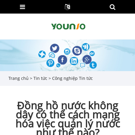
Trang chủ
>
Tin tức
>
Công nghiệp Tin tức
Đồng hồ nước không
dây có thể cách mạng
hóa việc quản lý nước
như thế nào?