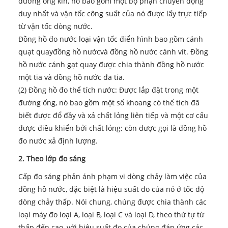
đường ống kín, nó bao gồm một bộ phận chuyển động
duy nhất và vận tốc công suất của nó được lấy trực tiếp
từ vận tốc dòng nước.
Đồng hồ đo nước loại vận tốc điển hình bao gồm cánh
quạt quay
đồng hồ nước
và đồng hồ nước cánh vít. Đồng
hồ nước cánh gạt quay được chia thành đồng hồ nước
một tia và đồng hồ nước đa tia.
(2) Đồng hồ đo thể tích nước: Được lắp đặt trong một
đường ống, nó bao gồm một số khoang có thể tích đã
biết được đổ đầy và xả chất lỏng liên tiếp và một cơ cấu
được điều khiển bởi chất lỏng; còn được gọi là đồng hồ
đo nước xả định lượng.
2. Theo lớp đo sáng
Cấp đo sáng phản ánh phạm vi dòng chảy làm việc của
đồng hồ nước, đặc biệt là hiệu suất đo của nó ở tốc độ
dòng chảy thấp. Nói chung, chúng được chia thành các
loại máy đo loại A, loại B, loại C và loại D, theo thứ tự từ
thấp đến cao, với hiệu suất đo của chúng đáp ứng các