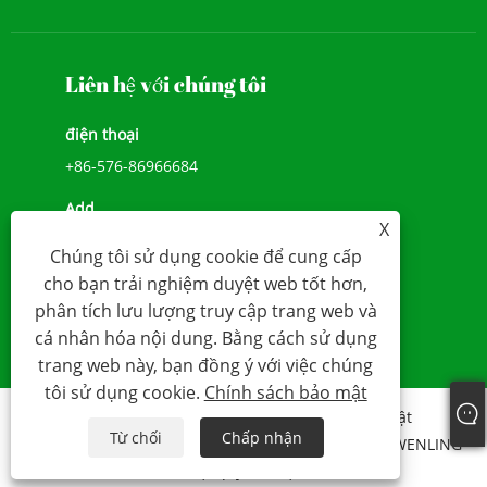
Liên hệ với chúng tôi
điện thoại
+86-576-86966684
Add
X
SỐ 1039, ĐẠI LỘ JIULONG, ĐƯỜNG CHENGXI,
Chúng tôi sử dụng cookie để cung cấp
WENLING, ZHEJIANG, TRUNG QUỐC (317500)
cho bạn trải nghiệm duyệt web tốt hơn,
E-mail
phân tích lưu lượng truy cập trang web và
cá nhân hóa nội dung. Bằng cách sử dụng
sales@younio.com
trang web này, bạn đồng ý với việc chúng
tôi sử dụng cookie.
Chính sách bảo mật
Links
Sitemap
RSS
XML
Chính sách bảo mật
Từ chối
Chấp nhận
Bản quyền 2020 CÔNG TY TNHH ĐỒNG HỒ NƯỚC WENLING
YOUNIO Mọi quyền được bảo lưu.