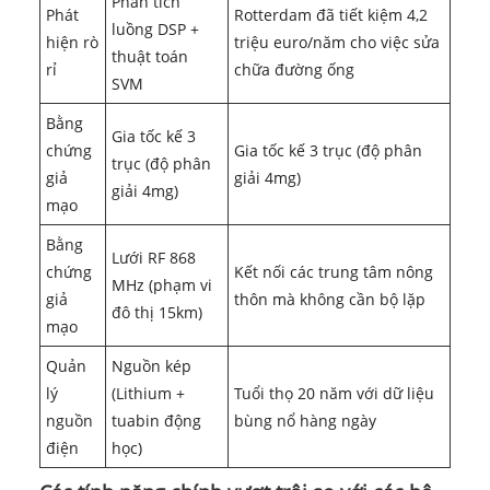
Phân tích
Phát
Rotterdam đã tiết kiệm 4,2
luồng DSP +
hiện rò
triệu euro/năm cho việc sửa
thuật toán
rỉ
chữa đường ống
SVM
Bằng
Gia tốc kế 3
chứng
Gia tốc kế 3 trục (độ phân
trục (độ phân
giả
giải 4mg)
giải 4mg)
mạo
Bằng
Lưới RF 868
chứng
Kết nối các trung tâm nông
MHz (phạm vi
giả
thôn mà không cần bộ lặp
đô thị 15km)
mạo
Quản
Nguồn kép
lý
(Lithium +
Tuổi thọ 20 năm với dữ liệu
nguồn
tuabin động
bùng nổ hàng ngày
điện
học)