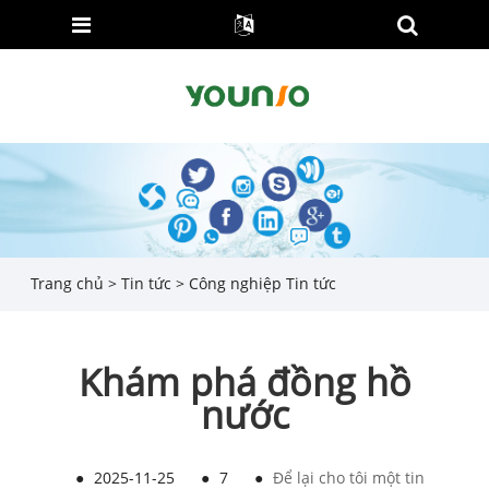
Trang chủ
>
Tin tức
>
Công nghiệp Tin tức
Khám phá đồng hồ
nước
●
2025-11-25
●
7
●
Để lại cho tôi một tin