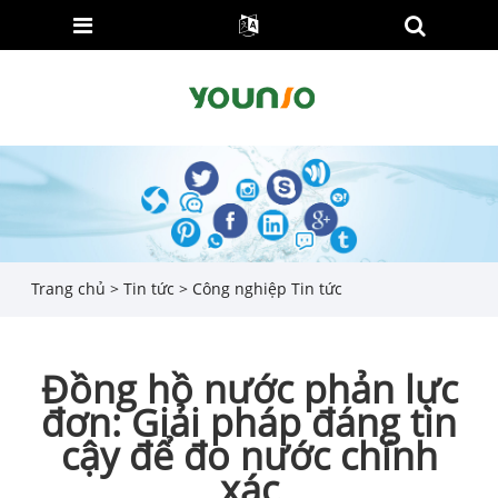
Trang chủ
>
Tin tức
>
Công nghiệp Tin tức
Đồng hồ nước phản lực
đơn: Giải pháp đáng tin
cậy để đo nước chính
xác