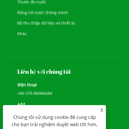
Thước đo nước
Đồng hồ nước thông minh
Bộ thu thập dữ liệu và thiết bị
Khác
Liên hệ với chúng tôi
điện thoại
+86-576-86966684
Add
X
SỐ 1039, ĐẠI LỘ JIULONG, ĐƯỜNG CHENGXI,
Chúng tôi sử dụng cookie để cung cấp
WENLING, ZHEJIANG, TRUNG QUỐC (317500)
cho bạn trải nghiệm duyệt web tốt hơn,