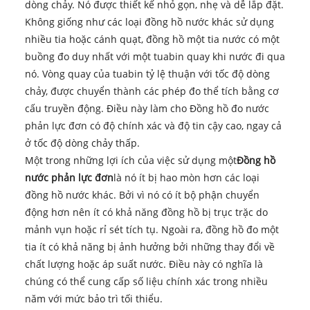
dòng chảy. Nó được thiết kế nhỏ gọn, nhẹ và dễ lắp đặt.
Không giống như các loại đồng hồ nước khác sử dụng
nhiều tia hoặc cánh quạt, đồng hồ một tia nước có một
buồng đo duy nhất với một tuabin quay khi nước đi qua
nó. Vòng quay của tuabin tỷ lệ thuận với tốc độ dòng
chảy, được chuyển thành các phép đo thể tích bằng cơ
cấu truyền động. Điều này làm cho Đồng hồ đo nước
phản lực đơn có độ chính xác và độ tin cậy cao, ngay cả
ở tốc độ dòng chảy thấp.
Một trong những lợi ích của việc sử dụng một
Đồng hồ
nước phản lực đơn
là nó ít bị hao mòn hơn các loại
đồng hồ nước khác. Bởi vì nó có ít bộ phận chuyển
động hơn nên ít có khả năng đồng hồ bị trục trặc do
mảnh vụn hoặc rỉ sét tích tụ. Ngoài ra, đồng hồ đo một
tia ít có khả năng bị ảnh hưởng bởi những thay đổi về
chất lượng hoặc áp suất nước. Điều này có nghĩa là
chúng có thể cung cấp số liệu chính xác trong nhiều
năm với mức bảo trì tối thiểu.