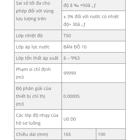
Sai số tối đa cho
độ â ‰ ¤50â „ƒ
phép đối với vùng
± 3% đối với nước có nhiệt
lưu lượng trên
độ> 30â „ƒ
Lớp nhiệt độ
T50
Lớp áp lực nước
BẢN ĐỒ 10
Lớp tổn thất áp suất
â – ³P63
Phạm vi chỉ định
99999
(m3
Độ phân giải của
thiết bị chỉ thị
0.00005
(m3
Các lớp độ nhạy của
U0 D0
hồ sơ luồng
Chiều dài (mm)
165
190