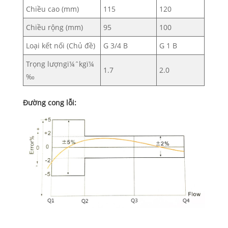
Chiều cao (mm)
115
120
Chiều rộng (mm)
95
100
Loại kết nối (Chủ đề)
G 3/4 B
G 1 B
Trọng lượngï¼ˆkgï¼
1.7
2.0
‰
Đường cong lỗi: