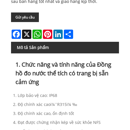
sau bán hàng tốt nhất và giao hàng kịp thời.
Gửi yêu cầu
Facebook
X
WhatsApp
Pinterest
LinkedIn
Share
Mô tả Sản phẩm
1. Chức năng và tính năng của Đồng
hồ đo nước thể tích có trang bị sẵn
cảm ứng
1. Lớp bảo vệ cao: IP68
2. Độ chính xác caoï¼ˆR315ï¼ ‰
3. Độ chính xác cao, ổn định tốt
4. Đạt được chứng nhận kép về sức khỏe NFS