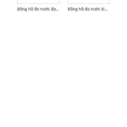
Đồng hồ đo nước đọc không dây
Đồng hồ đo nước kiểu kín dạng lỏng nhiều tia với cảm ứng được trang bị sẵn