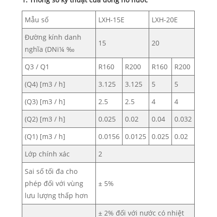
Mẫu số
LXH-15E
LXH-20E
Đường kính danh
15
20
nghĩa (DNï¼ ‰
Q3 / Q1
R160
R200
R160
R200
(Q4) [m3 / h]
3.125
3.125
5
5
(Q3) [m3 / h]
2.5
2.5
4
4
(Q2) [m3 / h]
0.025
0.02
0.04
0.032
(Q1) [m3 / h]
0.0156
0.0125
0.025
0.02
Lớp chính xác
2
Sai số tối đa cho
phép đối với vùng
± 5%
lưu lượng thấp hơn
± 2% đối với nước có nhiệt