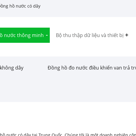
ồng hồ nước có dây
ồ nước thông minh
Bộ thu thập dữ liệu và thiết bị
không dây
Đồng hồ đo nước điều khiển van trả t
g hồ nước có dây tại Trung Quốc. Chúng tôi là một doanh nghiệp c