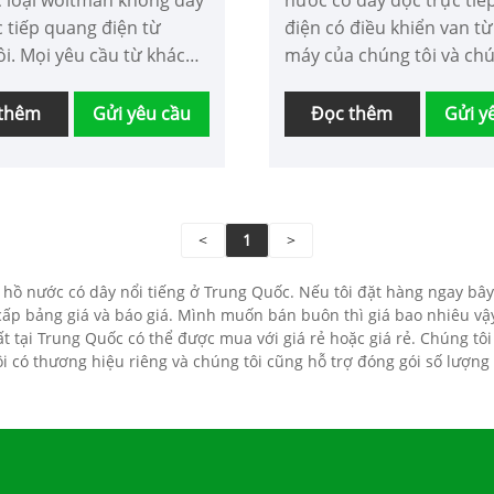
 loại woltman không dây
nước có dây đọc trực tiế
c tiếp quang điện từ
điện có điều khiển van t
ôi. Mọi yêu cầu từ khách
máy của chúng tôi và chú
được trả lời trong vòng
sẽ cung cấp cho bạn dịch
bán hàng tốt nhất và gia
 thêm
Gửi yêu cầu
Đọc thêm
Gửi y
kịp thời.
<
1
>
hồ nước có dây nổi tiếng ở Trung Quốc. Nếu tôi đặt hàng ngay bây 
ấp bảng giá và báo giá. Mình muốn bán buôn thì giá bao nhiêu vậ
ất tại Trung Quốc có thể được mua với giá rẻ hoặc giá rẻ. Chúng 
 có thương hiệu riêng và chúng tôi cũng hỗ trợ đóng gói số lượng