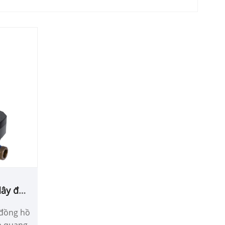
dây đọc
ới điều
 đồng hồ