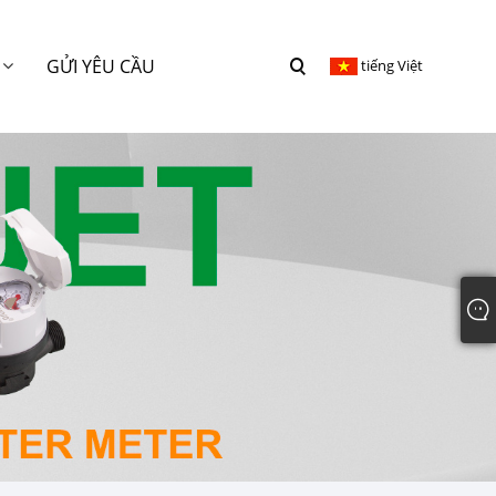
GỬI YÊU CẦU
tiếng Việt