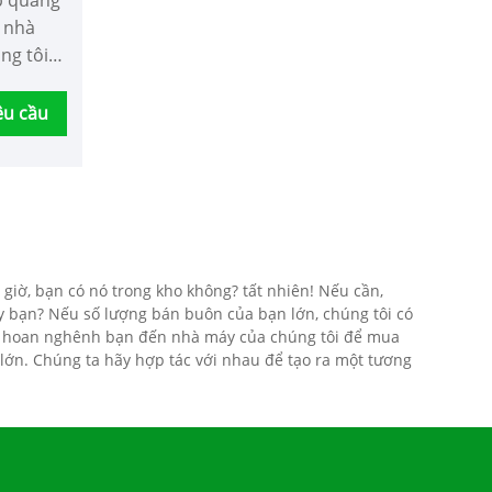
p quang
ừ nhà
ng tôi
 vụ sau
o hàng
êu cầu
giờ, bạn có nó trong kho không? tất nhiên! Nếu cần,
y bạn? Nếu số lượng bán buôn của bạn lớn, chúng tôi có
tôi hoan nghênh bạn đến nhà máy của chúng tôi để mua
 lớn. Chúng ta hãy hợp tác với nhau để tạo ra một tương