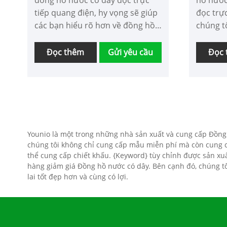
đồng hồ nước có dây đọc trực
hồ nước
tiếp quang điện, hy vọng sẽ giúp
đọc trự
các bạn hiểu rõ hơn về đồng hồ
chúng t
nước uống trực tiếp NB-IOT.
hàng sẽ 
Chào mừng các khách hàng mới
24 giờ.
Đọc thêm
Gửi yêu cầu
Đọc
và cũ tiếp tục hợp tác với chúng
tôi để cùng nhau tạo ra một
tương lai tốt đẹp hơn!
Younio là một trong những nhà sản xuất và cung cấp Đồng 
chúng tôi không chỉ cung cấp mẫu miễn phí mà còn cung c
thể cung cấp chiết khấu. {Keyword} tùy chỉnh được sản xu
hàng giảm giá Đồng hồ nước có dây. Bên cạnh đó, chúng tôi
lai tốt đẹp hơn và cùng có lợi.