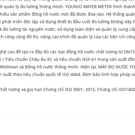
với quản lý đo lường thông minh. YOUNIO WATER METER hình thàn
 nhiều sản phẩm đồng hồ nước mới đã được đưa vào. Hệ thống quản
át triển độc lập sử dụng thiết bị đầu cuối đo lường không dây t
 và đo lường tài nguyên nước, sử dụng toàn diện và quản lý, cung cấ
ch công cộng đô thị, nâng cao trình độ quản lý của các tiện ích c
hệ cao để tạo ra đầy đủ các loại đồng hồ nước chất lượng từ DN1
2 / Tiêu chuẩn Châu Âu EC và tiêu chuẩn NSF-61 trong sản xuất đ
Loại Woltman và Đồng hồ nước thông minh. Hiện tại, MÁY ĐO NƯỚC 
sản xuất theo tiêu chuẩn quốc tế ISO 4064, đảm bảo tính hợp pháp 
hất lượng và gia hạn Chứng chỉ ISO 9001: 2015, Chứng chỉ ISO1400