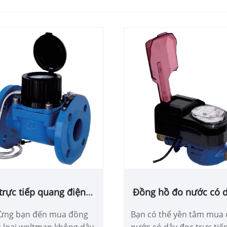
trực tiếp quang điện
Đồng hồ đo nước có 
hồ nước loại Woltman
trực tiếp quang điện v
ừng bạn đến mua đồng
Bạn có thể yên tâm mua
không dây
khiển van