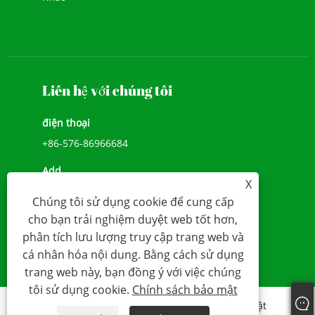
Liên hệ với chúng tôi
điện thoại
+86-576-86966684
Add
X
SỐ 1039, ĐẠI LỘ JIULONG, ĐƯỜNG CHENGXI,
Chúng tôi sử dụng cookie để cung cấp
WENLING, ZHEJIANG, TRUNG QUỐC (317500)
cho bạn trải nghiệm duyệt web tốt hơn,
E-mail
phân tích lưu lượng truy cập trang web và
cá nhân hóa nội dung. Bằng cách sử dụng
sales@younio.com
trang web này, bạn đồng ý với việc chúng
tôi sử dụng cookie.
Chính sách bảo mật
Links
Sitemap
RSS
XML
Chính sách bảo mật