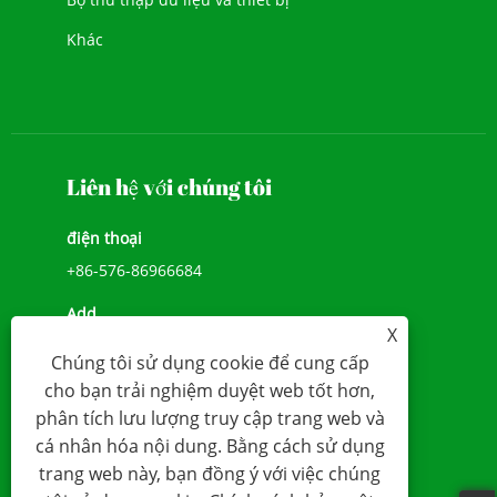
Khác
Liên hệ với chúng tôi
điện thoại
+86-576-86966684
Add
X
SỐ 1039, ĐẠI LỘ JIULONG, ĐƯỜNG CHENGXI,
Chúng tôi sử dụng cookie để cung cấp
WENLING, ZHEJIANG, TRUNG QUỐC (317500)
cho bạn trải nghiệm duyệt web tốt hơn,
E-mail
phân tích lưu lượng truy cập trang web và
cá nhân hóa nội dung. Bằng cách sử dụng
sales@younio.com
trang web này, bạn đồng ý với việc chúng