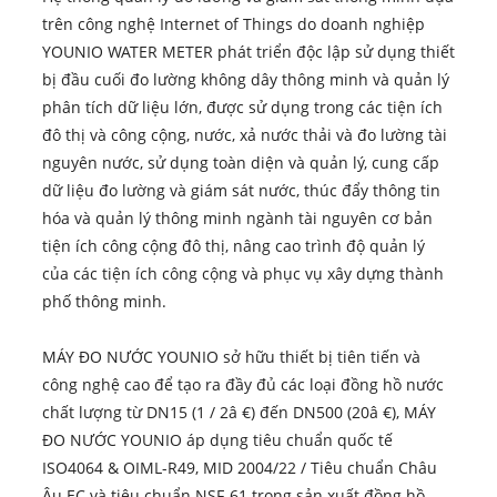
trên công nghệ Internet of Things do doanh nghiệp
YOUNIO WATER METER phát triển độc lập sử dụng thiết
bị đầu cuối đo lường không dây thông minh và quản lý
phân tích dữ liệu lớn, được sử dụng trong các tiện ích
đô thị và công cộng, nước, xả nước thải và đo lường tài
nguyên nước, sử dụng toàn diện và quản lý, cung cấp
dữ liệu đo lường và giám sát nước, thúc đẩy thông tin
hóa và quản lý thông minh ngành tài nguyên cơ bản
tiện ích công cộng đô thị, nâng cao trình độ quản lý
của các tiện ích công cộng và phục vụ xây dựng thành
phố thông minh.
MÁY ĐO NƯỚC YOUNIO sở hữu thiết bị tiên tiến và
công nghệ cao để tạo ra đầy đủ các loại đồng hồ nước
chất lượng từ DN15 (1 / 2â €) đến DN500 (20â €), MÁY
ĐO NƯỚC YOUNIO áp dụng tiêu chuẩn quốc tế
ISO4064 & OIML-R49, MID 2004/22 / Tiêu chuẩn Châu
Âu EC và tiêu chuẩn NSF-61 trong sản xuất đồng hồ