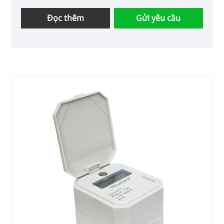
khách hàng mới và cũ tiếp tục hợp tác với chúng
tôi để cùng nhau tạo ra một tương lai tốt đẹp
Đọc thêm
Gửi yêu cầu
hơn!