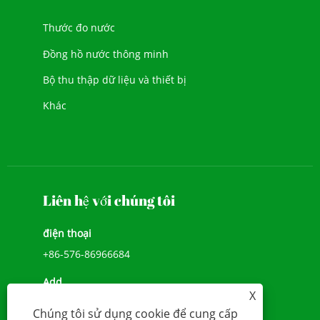
Thước đo nước
Đồng hồ nước thông minh
Bộ thu thập dữ liệu và thiết bị
Khác
Liên hệ với chúng tôi
điện thoại
+86-576-86966684
Add
X
SỐ 1039, ĐẠI LỘ JIULONG, ĐƯỜNG CHENGXI,
Chúng tôi sử dụng cookie để cung cấp
WENLING, ZHEJIANG, TRUNG QUỐC (317500)