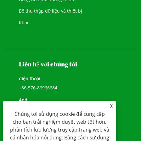
Bộ thu thập dữ liệu và thiết bị
Khác
Liên hệ với chúng tôi
điện thoại
+86-576-86966684
Add
X
SỐ 1039, ĐẠI LỘ JIULONG, ĐƯỜNG CHENGXI,
Chúng tôi sử dụng cookie để cung cấp
WENLING, ZHEJIANG, TRUNG QUỐC (317500)
cho bạn trải nghiệm duyệt web tốt hơn,
E-mail
phân tích lưu lượng truy cập trang web và
cá nhân hóa nội dung. Bằng cách sử dụng
sales@younio.com