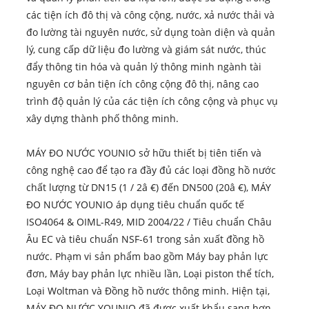
các tiện ích đô thị và công cộng, nước, xả nước thải và
đo lường tài nguyên nước, sử dụng toàn diện và quản
lý, cung cấp dữ liệu đo lường và giám sát nước, thúc
đẩy thông tin hóa và quản lý thông minh ngành tài
nguyên cơ bản tiện ích công cộng đô thị, nâng cao
trình độ quản lý của các tiện ích công cộng và phục vụ
xây dựng thành phố thông minh.
MÁY ĐO NƯỚC YOUNIO sở hữu thiết bị tiên tiến và
công nghệ cao để tạo ra đầy đủ các loại đồng hồ nước
chất lượng từ DN15 (1 / 2â €) đến DN500 (20â €), MÁY
ĐO NƯỚC YOUNIO áp dụng tiêu chuẩn quốc tế
ISO4064 & OIML-R49, MID 2004/22 / Tiêu chuẩn Châu
Âu EC và tiêu chuẩn NSF-61 trong sản xuất đồng hồ
nước. Phạm vi sản phẩm bao gồm Máy bay phản lực
đơn, Máy bay phản lực nhiều lần, Loại piston thể tích,
Loại Woltman và Đồng hồ nước thông minh. Hiện tại,
MÁY ĐO NƯỚC YOUNIO đã được xuất khẩu sang hơn