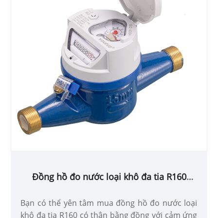
Đồng hồ đo nước loại khô đa tia R160
trong thân đồng thau được trang bị sẵn
cảm ứng
Bạn có thể yên tâm mua đồng hồ đo nước loại
khô đa tia R160 có thân bằng đồng với cảm ứng