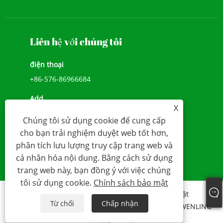
Liên hệ với chúng tôi
điện thoại
+86-576-86966684
Add
X
SỐ 1039, ĐẠI LỘ JIULONG, ĐƯỜNG CHENGXI,
Chúng tôi sử dụng cookie để cung cấp
WENLING, ZHEJIANG, TRUNG QUỐC (317500)
cho bạn trải nghiệm duyệt web tốt hơn,
E-mail
phân tích lưu lượng truy cập trang web và
cá nhân hóa nội dung. Bằng cách sử dụng
sales@younio.com
trang web này, bạn đồng ý với việc chúng
tôi sử dụng cookie.
Chính sách bảo mật
Links
Sitemap
RSS
XML
Chính sách bảo mật
Từ chối
Chấp nhận
Bản quyền 2020 CÔNG TY TNHH ĐỒNG HỒ NƯỚC WENLING
YOUNIO Mọi quyền được bảo lưu.