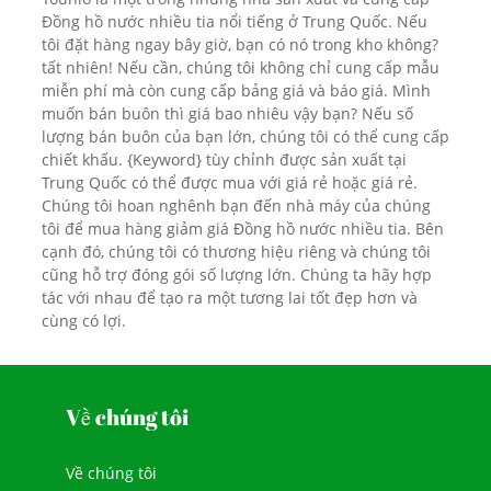
Đồng hồ nước nhiều tia nổi tiếng ở Trung Quốc. Nếu
tôi đặt hàng ngay bây giờ, bạn có nó trong kho không?
tất nhiên! Nếu cần, chúng tôi không chỉ cung cấp mẫu
miễn phí mà còn cung cấp bảng giá và báo giá. Mình
muốn bán buôn thì giá bao nhiêu vậy bạn? Nếu số
lượng bán buôn của bạn lớn, chúng tôi có thể cung cấp
chiết khấu. {Keyword} tùy chỉnh được sản xuất tại
Trung Quốc có thể được mua với giá rẻ hoặc giá rẻ.
Chúng tôi hoan nghênh bạn đến nhà máy của chúng
tôi để mua hàng giảm giá Đồng hồ nước nhiều tia. Bên
cạnh đó, chúng tôi có thương hiệu riêng và chúng tôi
cũng hỗ trợ đóng gói số lượng lớn. Chúng ta hãy hợp
tác với nhau để tạo ra một tương lai tốt đẹp hơn và
cùng có lợi.
Về chúng tôi
Về chúng tôi