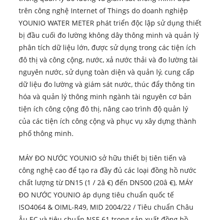
trên công nghệ Internet of Things do doanh nghiệp
YOUNIO WATER METER phát triển độc lập sử dụng thiết
bị đầu cuối đo lường không dây thông minh và quản lý
phân tích dữ liệu lớn, được sử dụng trong các tiện ích
đô thị và công cộng, nước, xả nước thải và đo lường tài
nguyên nước, sử dụng toàn diện và quản lý, cung cấp
dữ liệu đo lường và giám sát nước, thúc đẩy thông tin
hóa và quản lý thông minh ngành tài nguyên cơ bản
tiện ích công cộng đô thị, nâng cao trình độ quản lý
của các tiện ích công cộng và phục vụ xây dựng thành
phố thông minh.
MÁY ĐO NƯỚC YOUNIO sở hữu thiết bị tiên tiến và
công nghệ cao để tạo ra đầy đủ các loại đồng hồ nước
chất lượng từ DN15 (1 / 2â €) đến DN500 (20â €), MÁY
ĐO NƯỚC YOUNIO áp dụng tiêu chuẩn quốc tế
ISO4064 & OIML-R49, MID 2004/22 / Tiêu chuẩn Châu
Âu EC và tiêu chuẩn NSF-61 trong sản xuất đồng hồ