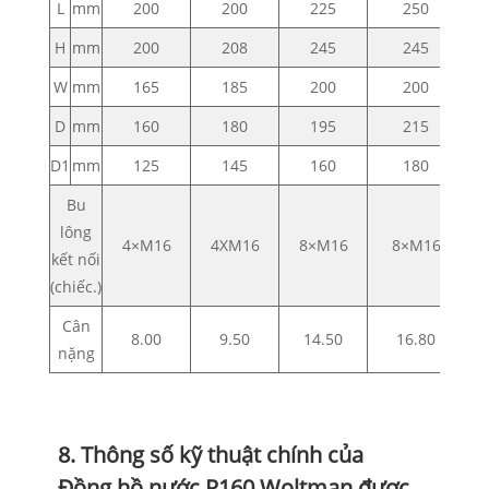
L
mm
200
200
225
250
H
mm
200
208
245
245
W
mm
165
185
200
200
D
mm
160
180
195
215
D1
mm
125
145
160
180
Bu
lông
4×M16
4XM16
8×M16
8×M16
kết nối
(chiếc.)
Cân
8.00
9.50
14.50
16.80
nặng
8. Thông số kỹ thuật chính của
Đồng hồ nước R160 Woltman được