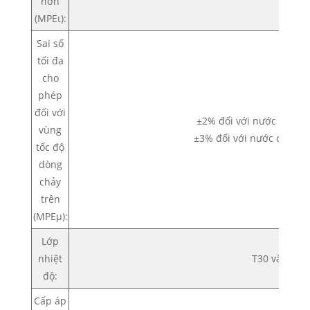
hơn
(MPEι):
Sai số
tối đa
cho
phép
đối với
±2% đối với nước có nhi
vùng
±3% đối với nước có nhi
tốc độ
dòng
chảy
trên
(MPEμ):
Lớp
nhiệt
T30 và T50
độ:
Cấp áp