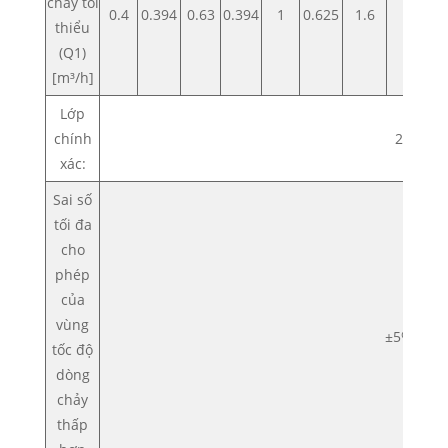
chảy tối
0.4
0.394
0.63
0.394
1
0.625
1.6
1
1
thiểu
(Q1)
[m³/h]
Lớp
chính
2
xác:
Sai số
tối đa
cho
phép
của
vùng
±5%
tốc độ
dòng
chảy
thấp