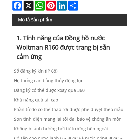
Facebook
X
WhatsApp
Pinterest
LinkedIn
Share
Mô tả Sản phẩm
1. Tính năng của Đồng hồ nước
Woltman R160 được trang bị sẵn
cảm ứng
Sổ đăng ký kín (IP 68)
Hệ thống cân bằng thủy động lực
Đăng ký có thể được xoay qua 360
Khả năng quá tải cao
Phần tử đo có thể tháo rời được phê duyệt theo mẫu
Sơn tĩnh điện mang lại tối đa. bảo vệ chống ăn mòn
Không bị ảnh hưởng bởi từ trường bên ngoài
Có sẵn cho nước lạnh 0 ~ 30oC và nước nóng 30oC ~