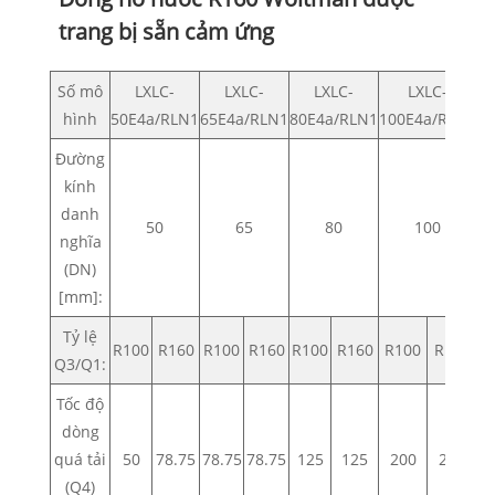
trang bị sẵn cảm ứng
Số mô
LXLC-
LXLC-
LXLC-
LXLC-
hình
50E4a/RLN1
65E4a/RLN1
80E4a/RLN1
100E4a/RLN1
1
Đường
kính
danh
50
65
80
100
nghĩa
(DN)
[mm]:
Tỷ lệ
R100
R160
R100
R160
R100
R160
R100
R160
R
Q3/Q1:
Tốc độ
dòng
quá tải
50
78.75
78.75
78.75
125
125
200
200
2
(Q4)