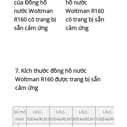
của Đồng hồ
hồ nước
nước Woltman
Woltman R160
R160 có trang bị
có trang bị sẵn
sẵn cảm ứng
cảm ứng
7. Kích thước đồng hồ nước
Woltman R160 được trang bị sẵn
cảm ứng
Số mô
LXLC-
LXLC-
LXLC-
LXLC-
hình
50E4a/RLN1
65E4a/RLN1
80E4a/RLN1
100E4a/RLN1
12