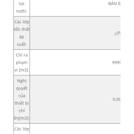
lực
BẢN ĐỒ 16
nước:
Các lớp
tổn thất
△P40
áp
suất:
Chỉ ra
phạm
999999
vi [m3]:
Nghị
quyết
của
0.0005
thiết bị
chỉ
thị[m3]:
Các lớp