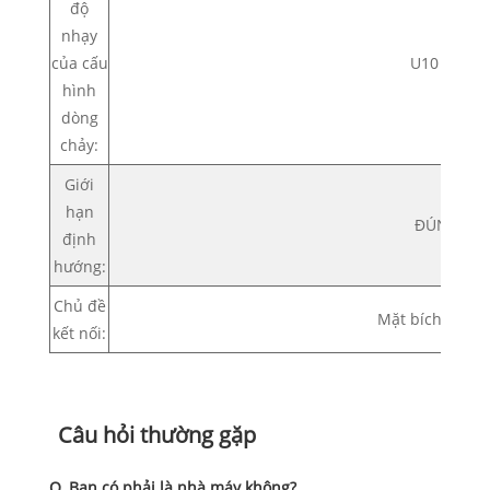
độ
nhạy
của cấu
U10 D5
hình
dòng
chảy:
Giới
hạn
ĐÚNG
định
hướng:
Chủ đề
Mặt bích kết nố
kết nối:
Câu hỏi thường gặp
Q. Bạn có phải là nhà máy không?