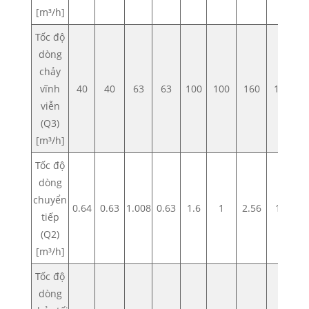
[m³/h]
Tốc độ
dòng
chảy
vĩnh
40
40
63
63
100
100
160
160
2
viễn
(Q3)
[m³/h]
Tốc độ
dòng
chuyển
0.64
0.63
1.008
0.63
1.6
1
2.56
1.6
2
tiếp
(Q2)
[m³/h]
Tốc độ
dòng