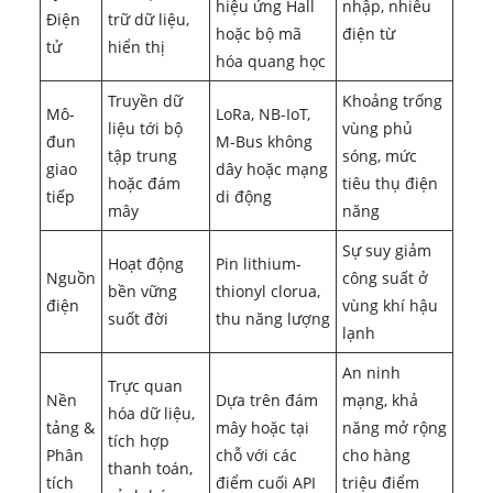
hiệu ứng Hall
nhập, nhiễu
Điện
trữ dữ liệu,
hoặc bộ mã
điện từ
tử
hiển thị
hóa quang học
Truyền dữ
Khoảng trống
Mô-
LoRa, NB-IoT,
liệu tới bộ
vùng phủ
đun
M-Bus không
tập trung
sóng, mức
giao
dây hoặc mạng
hoặc đám
tiêu thụ điện
tiếp
di động
mây
năng
Sự suy giảm
Hoạt động
Pin lithium-
Nguồn
công suất ở
bền vững
thionyl clorua,
điện
vùng khí hậu
suốt đời
thu năng lượng
lạnh
An ninh
Trực quan
Nền
Dựa trên đám
mạng, khả
hóa dữ liệu,
tảng &
mây hoặc tại
năng mở rộng
tích hợp
Phân
chỗ với các
cho hàng
thanh toán,
tích
điểm cuối API
triệu điểm