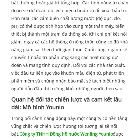
bất thường hoặc giá trị tổng hợp. Các tính năng tự chẩn
đoán sẽ dự đoán độ lệch hiệu chuẩn và đề xuất bảo trì.
Hơn nữa, các cảm biến chất lượng nước (độ đục, clo,
pH) có thể được tích hợp vào cùng một thân máy, biến
thiết bị thành một trạm đa thông số. Khi chi phí kết nối
giảm, ngay cả các hệ thống ở nông thôn cũng có đủ khả
năng giám sát theo thời gian thực. Cuối cùng, ngành sẽ
chuyển từ bảo trì phản ứng sang các hoạt động dự
đoán và mang tính quy định. Đối với các nhà sản xuất,
việc đầu tư liên tục vào khuôn mẫu điện tử, phát triển
phần mềm và chứng nhận bảo mật sẽ tách biệt những
người dẫn đầu thị trường khỏi những người theo sau.
Quan hệ đối tác chiến lược và cam kết lâu
dài: Mô hình Younio
Trong bối cảnh năng động này, một công ty có nền tảng
vững chắc và chiến lược hướng tới tương lai sẽ nổi
bật.
Công ty TNHH Đồng hồ nước Wenling Younio
được