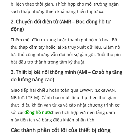
bị lệch theo thời gian. Thích hợp cho môi trường ngân
sách thấp nhưng thiếu khả năng hiển thị từ xa.
2. Chuyển đổi điện tử (AMR – Đọc đồng hồ tự
động)
Thêm một đầu ra xung hoặc thanh ghi bộ mã hóa. Bộ
thu thập cầm tay hoặc lái xe truy xuất dữ liệu. Giảm nỗ
lực thủ công nhưng vẫn đòi hỏi sự gần gũi. Tuổi thọ pin
bắt đầu trở thành trọng tâm kỹ thuật.
3. Thiết bị kết nối thông minh (AMI – Cơ sở hạ tầng
đo lường nâng cao)
Giao tiếp hai chiều hoàn toàn qua LPWAN (LoRaWAN,
NB-IoT, LTE-M). Cảnh báo mức tiêu thụ theo thời gian
thực, điều khiển van từ xa và cập nhật chương trình cơ
sở. các
đồng hồ nước
hiện tích hợp với nền tảng đám
mây tiện ích và bảng điều khiển phân tích.
Các thành phần cốt lõi của thiết bị dòng