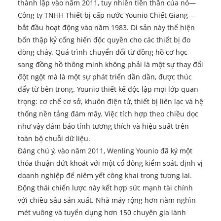
thành lập vào năm 2011, tuy nhiên tiền thân của nó—
Công ty TNHH Thiết bị cấp nước Younio Chiết Giang—
bắt đầu hoạt động vào năm 1983. Di sản này thể hiện
bốn thập kỷ cống hiến độc quyền cho các thiết bị đo
dòng chảy. Quá trình chuyển đổi từ đồng hồ cơ học
sang đồng hồ thông minh không phải là một sự thay đổi
đột ngột mà là một sự phát triển dần dần, được thúc
đẩy từ bên trong. Younio thiết kế độc lập mọi lớp quan
trọng: cơ chế cơ sở, khuôn điện tử, thiết bị liên lạc và hệ
thống nền tảng đám mây. Việc tích hợp theo chiều dọc
như vậy đảm bảo tính tương thích và hiệu suất trên
toàn bộ chuỗi dữ liệu.
Đáng chú ý, vào năm 2011, Wenling Younio đã ký một
thỏa thuận dứt khoát với một cổ đông kiểm soát, định vị
doanh nghiệp để niêm yết công khai trong tương lai.
Động thái chiến lược này kết hợp sức mạnh tài chính
với chiều sâu sản xuất. Nhà máy rộng hơn năm nghìn
mét vuông và tuyển dụng hơn 150 chuyên gia lành