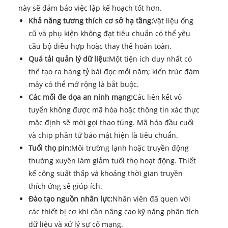
này sẽ đảm bảo việc lập kế hoạch tốt hơn.
Khả năng tương thích cơ sở hạ tầng:
Vật liệu ống
cũ và phụ kiện không đạt tiêu chuẩn có thể yêu
cầu bộ điều hợp hoặc thay thế hoàn toàn.
Quá tải quản lý dữ liệu:
Một tiện ích duy nhất có
thể tạo ra hàng tỷ bài đọc mỗi năm; kiến trúc đám
mây có thể mở rộng là bắt buộc.
Các mối đe dọa an ninh mạng:
Các liên kết vô
tuyến không được mã hóa hoặc thông tin xác thực
mặc định sẽ mời gọi thao túng. Mã hóa đầu cuối
và chip phần tử bảo mật hiện là tiêu chuẩn.
Tuổi thọ pin:
Môi trường lạnh hoặc truyền động
thường xuyên làm giảm tuổi thọ hoạt động. Thiết
kế công suất thấp và khoảng thời gian truyền
thích ứng sẽ giúp ích.
Đào tạo nguồn nhân lực:
Nhân viên đã quen với
các thiết bị cơ khí cần nâng cao kỹ năng phân tích
dữ liệu và xử lý sự cố mạng.