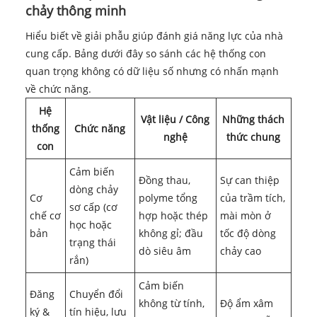
chảy thông minh
Hiểu biết về giải phẫu giúp đánh giá năng lực của nhà
cung cấp. Bảng dưới đây so sánh các hệ thống con
quan trọng không có dữ liệu số nhưng có nhấn mạnh
về chức năng.
Hệ
Vật liệu / Công
Những thách
thống
Chức năng
nghệ
thức chung
con
Cảm biến
Đồng thau,
Sự can thiệp
dòng chảy
Cơ
polyme tổng
của trầm tích,
sơ cấp (cơ
chế cơ
hợp hoặc thép
mài mòn ở
học hoặc
bản
không gỉ; đầu
tốc độ dòng
trạng thái
dò siêu âm
chảy cao
rắn)
Cảm biến
Đăng
Chuyển đổi
không từ tính,
Độ ẩm xâm
ký &
tín hiệu, lưu