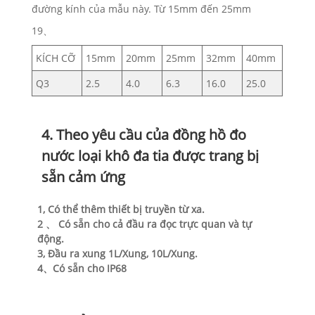
đường kính của mẫu này. Từ 15mm đến 25mm
19、
KÍCH CỠ
15mm
20mm
25mm
32mm
40mm
Q3
2.5
4.0
6.3
16.0
25.0
4. Theo yêu cầu của đồng hồ đo
nước loại khô đa tia được trang bị
sẵn cảm ứng
1, Có thể thêm thiết bị truyền từ xa.
2 、 Có sẵn cho cả đầu ra đọc trực quan và tự
động.
3, Đầu ra xung 1L/Xung, 10L/Xung.
4、Có sẵn cho IP68